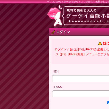
パソコンから！ケータイから！スマホから！無料でどこ
ログイン
既
ログインするには[ID]と[PASS]が
ジ【[ID]・[PASS]変更】メニューにア
| ID |
| PASS |