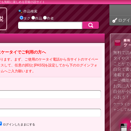
でも気軽に楽しめる官能小説サイト
作品検索
タグ
作品
作者
ログイ
にケータイでご利用の方へ
無料で読
タイやス
必要となります。まず、ご使用のケータイ電話から当サイトのマイペー
ことがで
クセスして、任意の[ID]と[PASS]を設定してから下のログインフォ
自分で書
ームへご入力願います。
連載する
ージ機能
お気に入
自分が小
らおう！
ケータイか
ャンしてね
ログインしたままにする