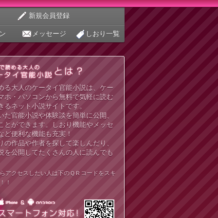
新規会員登録
ン
メッセージ
しおり一覧
める大人のケータイ官能小説は、ケー
マホ・パソコンから無料で気軽に読む
きるネット小説サイトです。
いた官能小説や体験談を簡単に公開、
ことができます。しおり機能やメッセ
など便利な機能も充実！
りの作品や作者を探して楽しんだり、
説を公開してたくさんの人に読んでも
らアクセスしたい人は下のＱＲコードをスキ
！！