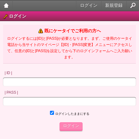
ログイン
新規登録
大人
ログイン
のケ
既にケータイでご利用の方へ
ータ
ログインするには[ID]と[PASS]が必要となります。まず、ご使用のケータイ
電話から当サイトのマイページ【[ID]・[PASS]変更】メニューにアクセスし
イ官
て、任意の[ID]と[PASS]を設定してから下のログインフォームへご入力願い
ます。
能小
説
| ID |
| PASS |
ログインしたままにする