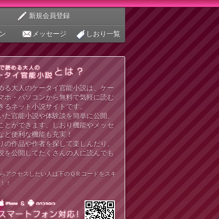
新規会員登録
ン
メッセージ
しおり一覧
める大人のケータイ官能小説は、ケー
マホ・パソコンから無料で気軽に読む
きるネット小説サイトです。
いた官能小説や体験談を簡単に公開、
ことができます。しおり機能やメッセ
など便利な機能も充実！
りの作品や作者を探して楽しんだり、
説を公開してたくさんの人に読んでも
らアクセスしたい人は下のＱＲコードをスキ
！！