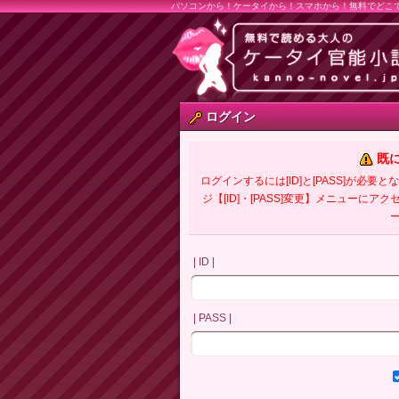
パソコンから！ケータイから！スマホから！無料でどこ
ログイン
既
ログインするには[ID]と[PASS]が
ジ【[ID]・[PASS]変更】メニューにア
| ID |
| PASS |