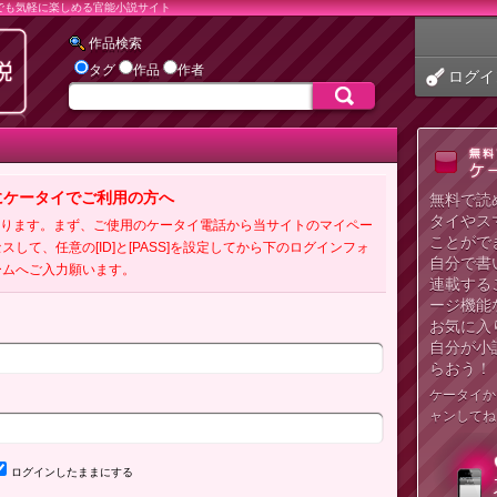
でも気軽に楽しめる官能小説サイト
作品検索
タグ
作品
作者
ログイ
にケータイでご利用の方へ
無料で読
タイやス
必要となります。まず、ご使用のケータイ電話から当サイトのマイペー
ことがで
クセスして、任意の[ID]と[PASS]を設定してから下のログインフォ
自分で書
ームへご入力願います。
連載する
ージ機能
お気に入
自分が小
らおう！
ケータイか
ャンしてね
ログインしたままにする