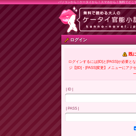
パソコンから！ケータイから！スマホから！無料でどこ
ログイン
既
ログインするには[ID]と[PASS]が
ジ【[ID]・[PASS]変更】メニューにア
| ID |
| PASS |