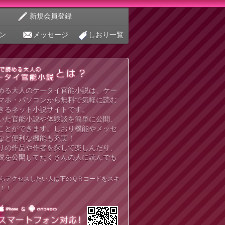
新規会員登録
ン
メッセージ
しおり一覧
める大人のケータイ官能小説は、ケー
マホ・パソコンから無料で気軽に読む
きるネット小説サイトです。
いた官能小説や体験談を簡単に公開、
ことができます。しおり機能やメッセ
など便利な機能も充実！
りの作品や作者を探して楽しんだり、
説を公開してたくさんの人に読んでも
らアクセスしたい人は下のＱＲコードをスキ
！！