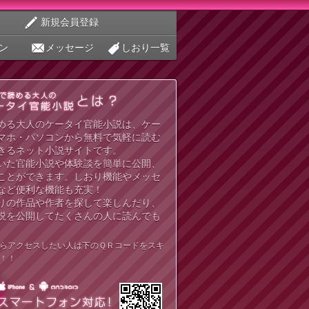
新規会員登録
ン
メッセージ
しおり一覧
める大人のケータイ官能小説は、ケー
マホ・パソコンから無料で気軽に読む
きるネット小説サイトです。
いた官能小説や体験談を簡単に公開、
ことができます。しおり機能やメッセ
など便利な機能も充実！
りの作品や作者を探して楽しんだり、
説を公開してたくさんの人に読んでも
らアクセスしたい人は下のＱＲコードをスキ
！！