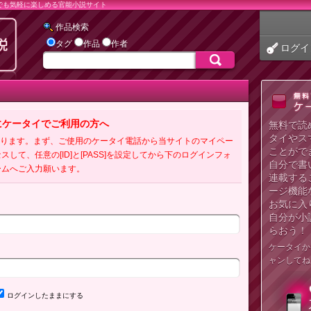
でも気軽に楽しめる官能小説サイト
作品検索
タグ
作品
作者
ログイ
にケータイでご利用の方へ
無料で読
タイやス
必要となります。まず、ご使用のケータイ電話から当サイトのマイペー
ことがで
クセスして、任意の[ID]と[PASS]を設定してから下のログインフォ
自分で書
ームへご入力願います。
連載する
ージ機能
お気に入
自分が小
らおう！
ケータイか
ャンしてね
ログインしたままにする