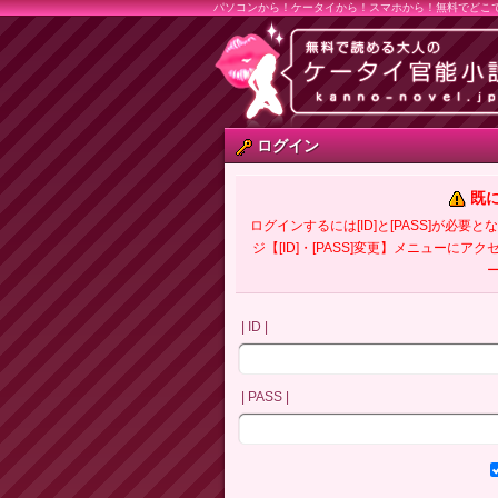
パソコンから！ケータイから！スマホから！無料でどこ
ログイン
既
ログインするには[ID]と[PASS]が
ジ【[ID]・[PASS]変更】メニューにア
| ID |
| PASS |