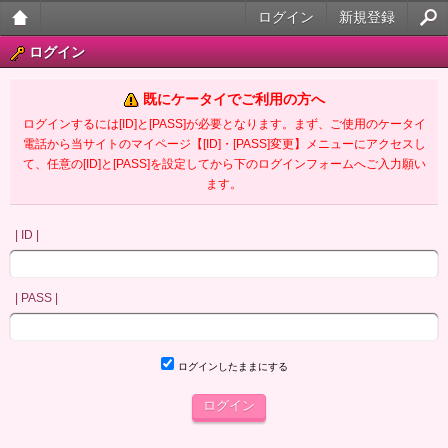
ログイン
新規登録
大人
ログイン
のケ
既にケータイでご利用の方へ
ータ
ログインするには[ID]と[PASS]が必要となります。まず、ご使用のケータイ
電話から当サイトのマイページ【[ID]・[PASS]変更】メニューにアクセスし
イ官
て、任意の[ID]と[PASS]を設定してから下のログインフォームへご入力願い
ます。
能小
説
| ID |
| PASS |
ログインしたままにする