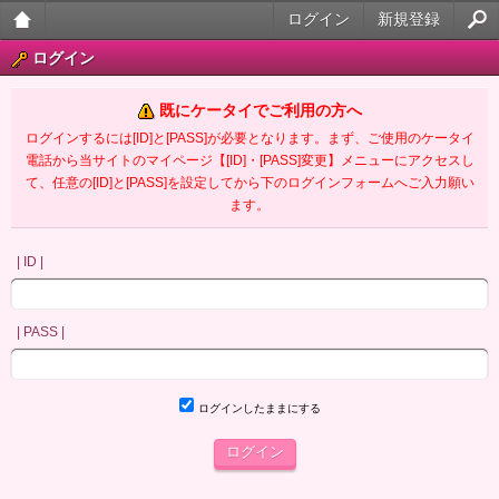
ログイン
新規登録
大人
ログイン
のケ
既にケータイでご利用の方へ
ータ
ログインするには[ID]と[PASS]が必要となります。まず、ご使用のケータイ
電話から当サイトのマイページ【[ID]・[PASS]変更】メニューにアクセスし
イ官
て、任意の[ID]と[PASS]を設定してから下のログインフォームへご入力願い
ます。
能小
説
| ID |
| PASS |
ログインしたままにする