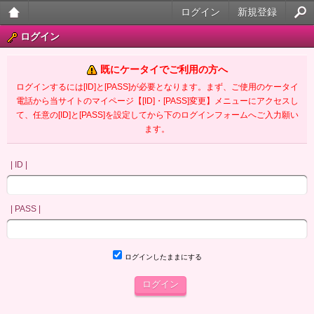
ログイン
新規登録
大人
ログイン
のケ
既にケータイでご利用の方へ
ータ
ログインするには[ID]と[PASS]が必要となります。まず、ご使用のケータイ
電話から当サイトのマイページ【[ID]・[PASS]変更】メニューにアクセスし
イ官
て、任意の[ID]と[PASS]を設定してから下のログインフォームへご入力願い
ます。
能小
説
| ID |
| PASS |
ログインしたままにする