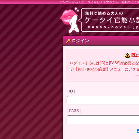
パソコンから！ケータイから！スマホから！無料でどこ
ログイン
既
ログインするには[ID]と[PASS]が
ジ【[ID]・[PASS]変更】メニューにア
| ID |
| PASS |