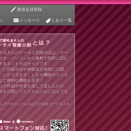
新規会員登録
ン
メッセージ
しおり一覧
める大人のケータイ官能小説は、ケー
マホ・パソコンから無料で気軽に読む
きるネット小説サイトです。
いた官能小説や体験談を簡単に公開、
ことができます。しおり機能やメッセ
など便利な機能も充実！
りの作品や作者を探して楽しんだり、
説を公開してたくさんの人に読んでも
らアクセスしたい人は下のＱＲコードをスキ
！！