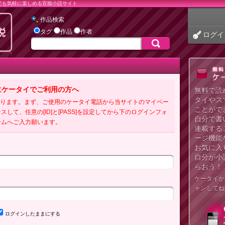
でも気軽に楽しめる官能小説サイト
作品検索
タグ
作品
作者
ログイ
にケータイでご利用の方へ
無料で読
タイやス
必要となります。まず、ご使用のケータイ電話から当サイトのマイペー
ことがで
クセスして、任意の[ID]と[PASS]を設定してから下のログインフォ
自分で書
ームへご入力願います。
連載する
ージ機能
お気に入
自分が小
らおう！
ケータイか
ャンしてね
ログインしたままにする