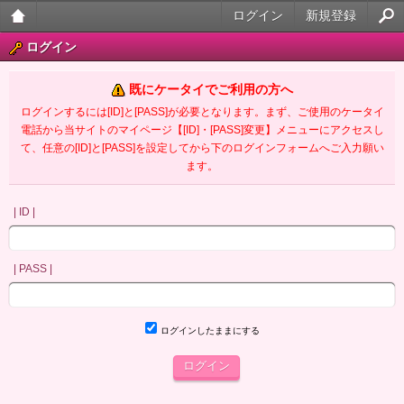
ログイン
新規登録
大人
ログイン
のケ
既にケータイでご利用の方へ
ータ
ログインするには[ID]と[PASS]が必要となります。まず、ご使用のケータイ
電話から当サイトのマイページ【[ID]・[PASS]変更】メニューにアクセスし
イ官
て、任意の[ID]と[PASS]を設定してから下のログインフォームへご入力願い
ます。
能小
説
| ID |
| PASS |
ログインしたままにする