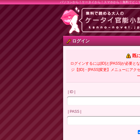
パソコンから！ケータイから！スマホから！無料でどこ
ログイン
既
ログインするには[ID]と[PASS]が
ジ【[ID]・[PASS]変更】メニューにア
| ID |
| PASS |