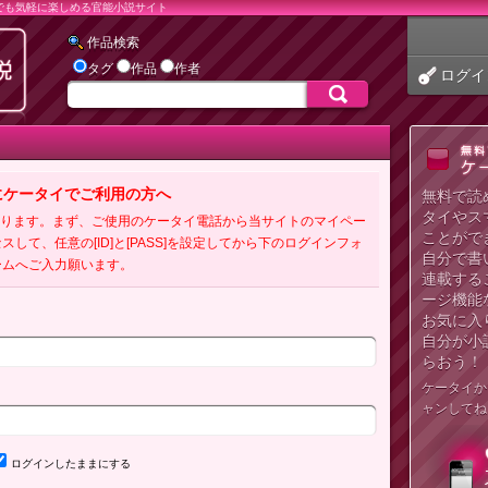
でも気軽に楽しめる官能小説サイト
作品検索
タグ
作品
作者
ログイ
にケータイでご利用の方へ
無料で読
タイやス
必要となります。まず、ご使用のケータイ電話から当サイトのマイペー
ことがで
クセスして、任意の[ID]と[PASS]を設定してから下のログインフォ
自分で書
ームへご入力願います。
連載する
ージ機能
お気に入
自分が小
らおう！
ケータイか
ャンしてね
ログインしたままにする