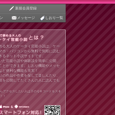
新規会員登録
ン
メッセージ
しおり一覧
める大人のケータイ官能小説は、ケー
マホ・パソコンから無料で気軽に読む
きるネット小説サイトです。
いた官能小説や体験談を簡単に公開、
ことができます。しおり機能やメッセ
など便利な機能も充実！
りの作品や作者を探して楽しんだり、
説を公開してたくさんの人に読んでも
らアクセスしたい人は下のＱＲコードをスキ
！！