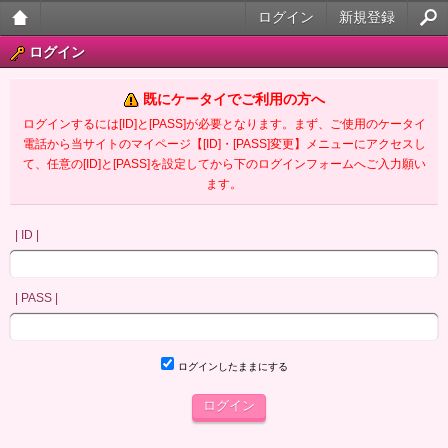
ログイン
新規登録
大人
ログイン
のケ
既にケータイでご利用の方へ
ータ
ログインするには[ID]と[PASS]が必要となります。まず、ご使用のケータイ
電話から当サイトのマイページ【[ID]・[PASS]変更】メニューにアクセスし
イ官
て、任意の[ID]と[PASS]を設定してから下のログインフォームへご入力願い
ます。
能小
説
| ID |
| PASS |
ログインしたままにする