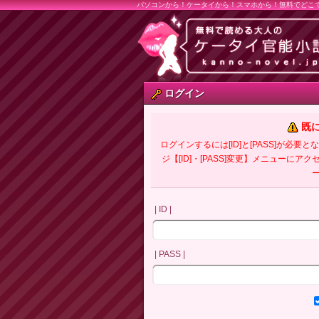
パソコンから！ケータイから！スマホから！無料でどこ
ログイン
既
ログインするには[ID]と[PASS]が
ジ【[ID]・[PASS]変更】メニューにア
| ID |
| PASS |