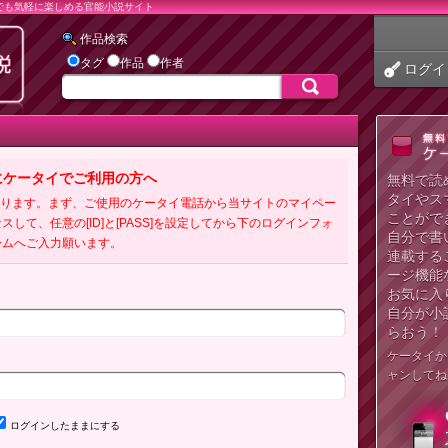
でも気軽に楽しめる官能小説サイト
作品検索
タグ
作品
作者
ログイ
にケータイでご利用の方へ
無料で読
タイやス
必要となります。まず、ご使用のケータイ電話から当サイトのマイペー
ことがで
クセスして、任意の[ID]と[PASS]を設定してから下のログインフォ
自分で書
ームへご入力願います。
連載する
ージ機能
お気に入
自分が小
らおう！
ケータイか
ャンしてね
ログインしたままにする