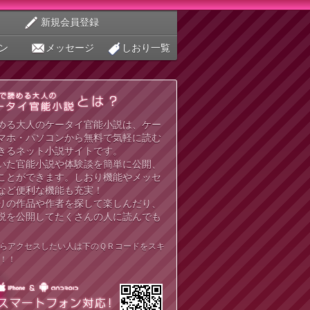
新規会員登録
ン
メッセージ
しおり一覧
める大人のケータイ官能小説は、ケー
マホ・パソコンから無料で気軽に読む
きるネット小説サイトです。
いた官能小説や体験談を簡単に公開、
ことができます。しおり機能やメッセ
など便利な機能も充実！
りの作品や作者を探して楽しんだり、
説を公開してたくさんの人に読んでも
らアクセスしたい人は下のＱＲコードをスキ
！！