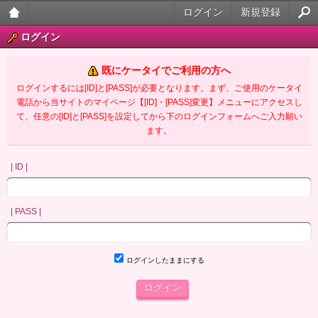
ログイン
新規登録
大人
ログイン
のケ
既にケータイでご利用の方へ
ータ
ログインするには[ID]と[PASS]が必要となります。まず、ご使用のケータイ
電話から当サイトのマイページ【[ID]・[PASS]変更】メニューにアクセスし
イ官
て、任意の[ID]と[PASS]を設定してから下のログインフォームへご入力願い
ます。
能小
説
| ID |
| PASS |
ログインしたままにする