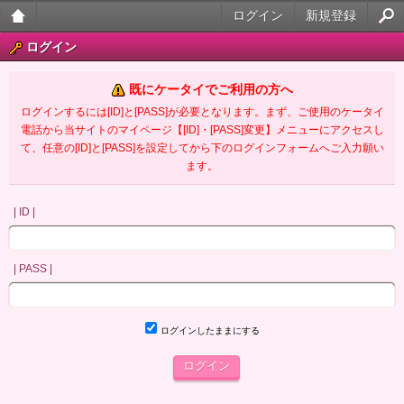
ログイン
新規登録
大人
ログイン
のケ
既にケータイでご利用の方へ
ータ
ログインするには[ID]と[PASS]が必要となります。まず、ご使用のケータイ
電話から当サイトのマイページ【[ID]・[PASS]変更】メニューにアクセスし
イ官
て、任意の[ID]と[PASS]を設定してから下のログインフォームへご入力願い
ます。
能小
説
| ID |
| PASS |
ログインしたままにする