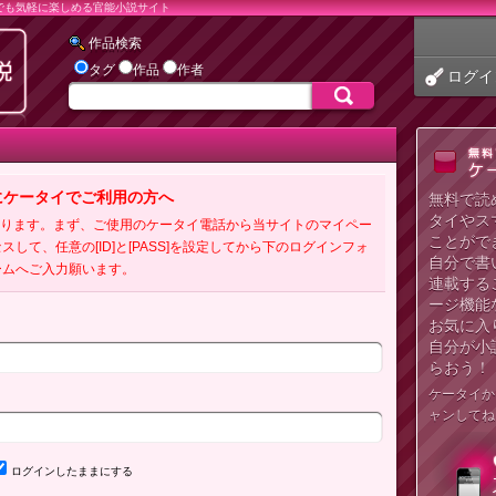
でも気軽に楽しめる官能小説サイト
作品検索
タグ
作品
作者
ログイ
にケータイでご利用の方へ
無料で読
タイやス
必要となります。まず、ご使用のケータイ電話から当サイトのマイペー
ことがで
クセスして、任意の[ID]と[PASS]を設定してから下のログインフォ
自分で書
ームへご入力願います。
連載する
ージ機能
お気に入
自分が小
らおう！
ケータイか
ャンしてね
ログインしたままにする