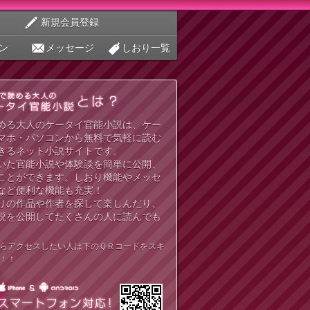
新規会員登録
ン
メッセージ
しおり一覧
める大人のケータイ官能小説は、ケー
マホ・パソコンから無料で気軽に読む
きるネット小説サイトです。
いた官能小説や体験談を簡単に公開、
ことができます。しおり機能やメッセ
など便利な機能も充実！
りの作品や作者を探して楽しんだり、
説を公開してたくさんの人に読んでも
らアクセスしたい人は下のＱＲコードをスキ
！！