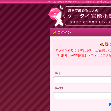
パソコンから！ケータイから！スマホから！無料でどこ
ログイン
既
ログインするには[ID]と[PASS]が
ジ【[ID]・[PASS]変更】メニューにア
| ID |
| PASS |