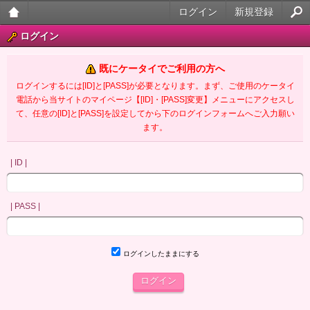
ログイン
新規登録
大人
ログイン
のケ
既にケータイでご利用の方へ
ータ
ログインするには[ID]と[PASS]が必要となります。まず、ご使用のケータイ
電話から当サイトのマイページ【[ID]・[PASS]変更】メニューにアクセスし
イ官
て、任意の[ID]と[PASS]を設定してから下のログインフォームへご入力願い
ます。
能小
説
| ID |
| PASS |
ログインしたままにする