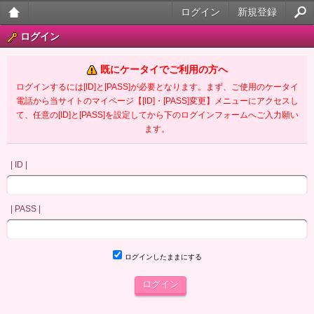
ログイン
新規登録
大人
ログイン
のケ
既にケータイでご利用の方へ
ータ
ログインするには[ID]と[PASS]が必要となります。まず、ご使用のケータイ
電話から当サイトのマイページ【[ID]・[PASS]変更】メニューにアクセスし
イ官
て、任意の[ID]と[PASS]を設定してから下のログインフォームへご入力願い
ます。
能小
説
| ID |
| PASS |
ログインしたままにする