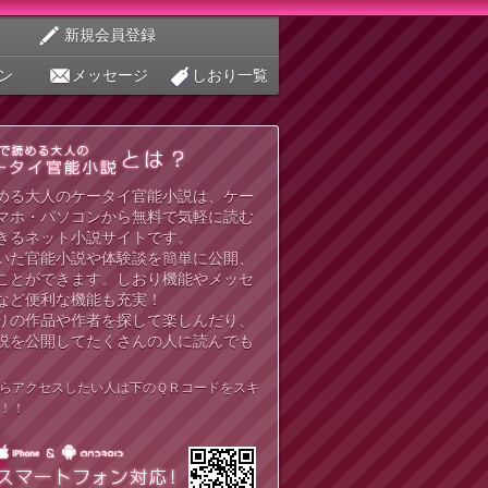
新規会員登録
ン
メッセージ
しおり一覧
める大人のケータイ官能小説は、ケー
マホ・パソコンから無料で気軽に読む
きるネット小説サイトです。
いた官能小説や体験談を簡単に公開、
ことができます。しおり機能やメッセ
など便利な機能も充実！
りの作品や作者を探して楽しんだり、
説を公開してたくさんの人に読んでも
らアクセスしたい人は下のＱＲコードをスキ
！！