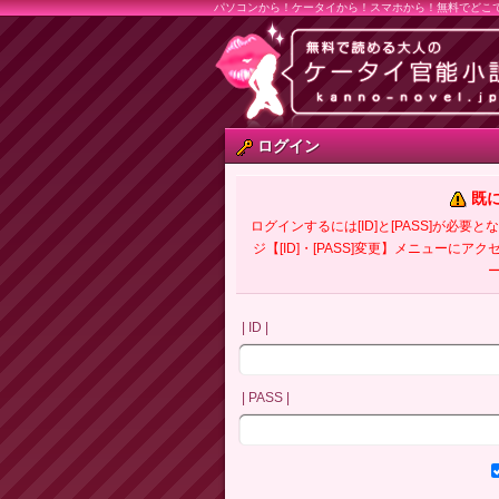
パソコンから！ケータイから！スマホから！無料でどこ
ログイン
既
ログインするには[ID]と[PASS]が
ジ【[ID]・[PASS]変更】メニューにア
| ID |
| PASS |