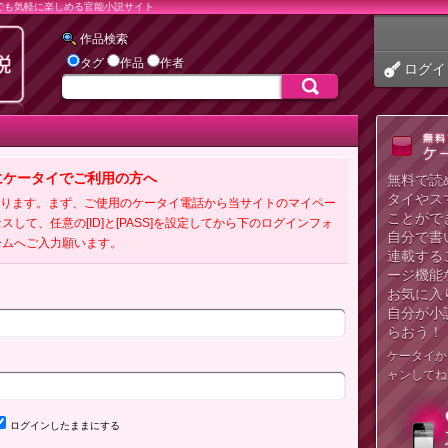
でも気軽に楽しめる官能小説サイト
作品検索
タグ
作品
作者
ログイ
にケータイでご利用の方へ
無料で読
タイやス
必要となります。まず、ご使用のケータイ電話から当サイトのマイペー
ことがで
クセスして、任意の[ID]と[PASS]を設定してから下のログインフォ
自分で書
ームへご入力願います。
連載する
ージ機能
お気に入
自分が小
らおう！
ケータイか
ャンしてね
ログインしたままにする