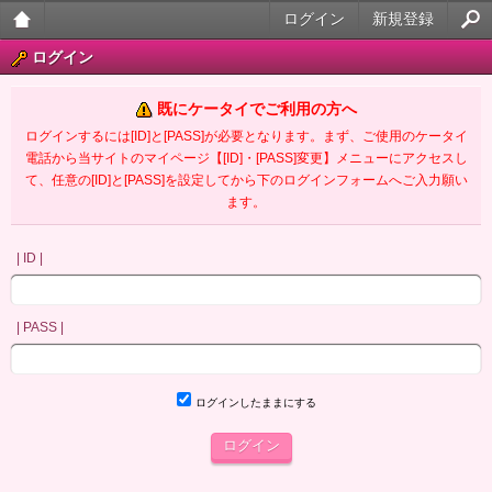
ログイン
新規登録
大人
ログイン
のケ
既にケータイでご利用の方へ
ータ
ログインするには[ID]と[PASS]が必要となります。まず、ご使用のケータイ
電話から当サイトのマイページ【[ID]・[PASS]変更】メニューにアクセスし
イ官
て、任意の[ID]と[PASS]を設定してから下のログインフォームへご入力願い
ます。
能小
説
| ID |
| PASS |
ログインしたままにする