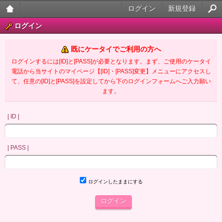
ログイン
新規登録
大人
ログイン
のケ
既にケータイでご利用の方へ
ータ
ログインするには[ID]と[PASS]が必要となります。まず、ご使用のケータイ
電話から当サイトのマイページ【[ID]・[PASS]変更】メニューにアクセスし
イ官
て、任意の[ID]と[PASS]を設定してから下のログインフォームへご入力願い
ます。
能小
説
| ID |
| PASS |
ログインしたままにする