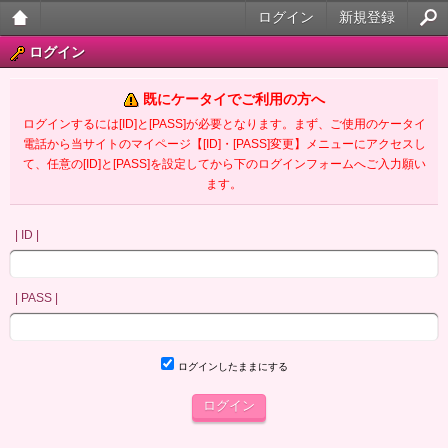
ログイン
新規登録
大人
ログイン
のケ
既にケータイでご利用の方へ
ータ
ログインするには[ID]と[PASS]が必要となります。まず、ご使用のケータイ
電話から当サイトのマイページ【[ID]・[PASS]変更】メニューにアクセスし
イ官
て、任意の[ID]と[PASS]を設定してから下のログインフォームへご入力願い
ます。
能小
説
| ID |
| PASS |
ログインしたままにする