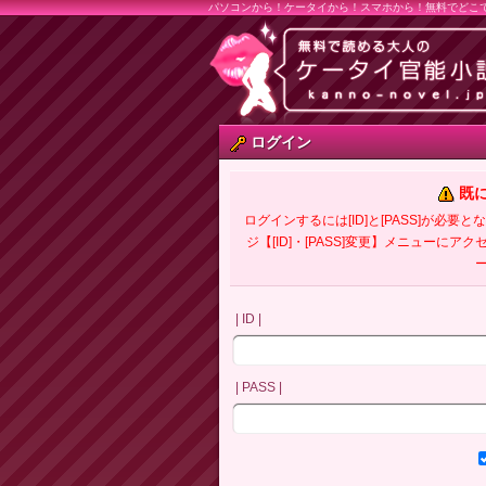
パソコンから！ケータイから！スマホから！無料でどこ
ログイン
既
ログインするには[ID]と[PASS]が
ジ【[ID]・[PASS]変更】メニューにア
| ID |
| PASS |