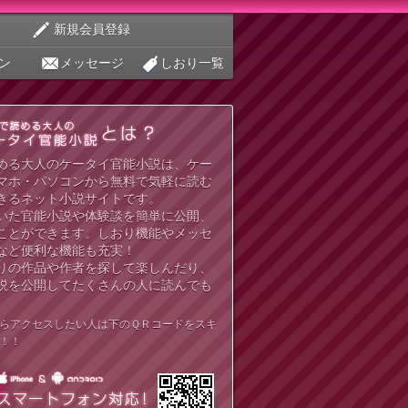
新規会員登録
ン
メッセージ
しおり一覧
める大人のケータイ官能小説は、ケー
マホ・パソコンから無料で気軽に読む
きるネット小説サイトです。
いた官能小説や体験談を簡単に公開、
ことができます。しおり機能やメッセ
など便利な機能も充実！
りの作品や作者を探して楽しんだり、
説を公開してたくさんの人に読んでも
らアクセスしたい人は下のＱＲコードをスキ
！！