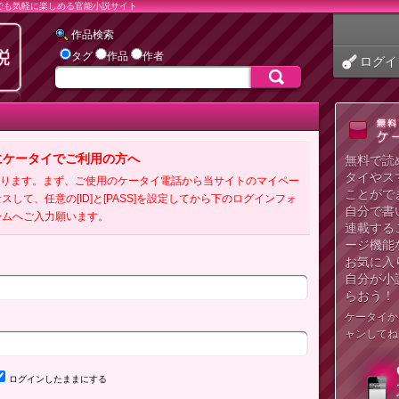
でも気軽に楽しめる官能小説サイト
作品検索
タグ
作品
作者
ログイ
にケータイでご利用の方へ
無料で読
タイやス
必要となります。まず、ご使用のケータイ電話から当サイトのマイペー
ことがで
クセスして、任意の[ID]と[PASS]を設定してから下のログインフォ
自分で書
ームへご入力願います。
連載する
ージ機能
お気に入
自分が小
らおう！
ケータイか
ャンしてね
ログインしたままにする