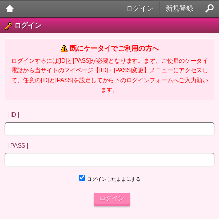
ログイン
新規登録
大人
ログイン
のケ
既にケータイでご利用の方へ
ータ
ログインするには[ID]と[PASS]が必要となります。まず、ご使用のケータイ
電話から当サイトのマイページ【[ID]・[PASS]変更】メニューにアクセスし
イ官
て、任意の[ID]と[PASS]を設定してから下のログインフォームへご入力願い
ます。
能小
説
| ID |
| PASS |
ログインしたままにする