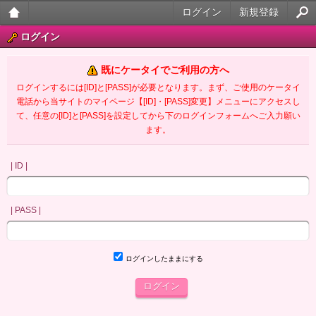
ログイン
新規登録
大人
ログイン
のケ
既にケータイでご利用の方へ
ータ
ログインするには[ID]と[PASS]が必要となります。まず、ご使用のケータイ
電話から当サイトのマイページ【[ID]・[PASS]変更】メニューにアクセスし
イ官
て、任意の[ID]と[PASS]を設定してから下のログインフォームへご入力願い
ます。
能小
説
| ID |
| PASS |
ログインしたままにする