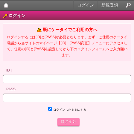
ログイン
新規登録
大人
ログイン
のケ
既にケータイでご利用の方へ
ータ
ログインするには[ID]と[PASS]が必要となります。まず、ご使用のケータイ
電話から当サイトのマイページ【[ID]・[PASS]変更】メニューにアクセスし
イ官
て、任意の[ID]と[PASS]を設定してから下のログインフォームへご入力願い
ます。
能小
説
| ID |
| PASS |
ログインしたままにする