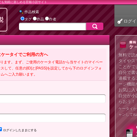
でも気軽に楽しめる官能小説サイト
作品検索
タグ
作品
作者
ログイ
にケータイでご利用の方へ
無料で読
タイやス
必要となります。まず、ご使用のケータイ電話から当サイトのマイペー
ことがで
クセスして、任意の[ID]と[PASS]を設定してから下のログインフォ
自分で書
ームへご入力願います。
連載する
ージ機能
お気に入
自分が小
らおう！
ケータイか
ャンしてね
ログインしたままにする