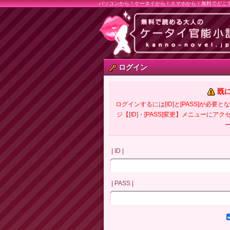
パソコンから！ケータイから！スマホから！無料でどこ
ログイン
既
ログインするには[ID]と[PASS]が
ジ【[ID]・[PASS]変更】メニューにア
| ID |
| PASS |