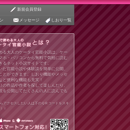
新規会員登録
ン
メッセージ
しおり一覧
める大人のケータイ官能小説は、ケー
マホ・パソコンから無料で気軽に読む
きるネット小説サイトです。
いた官能小説や体験談を簡単に公開、
ことができます。しおり機能やメッセ
など便利な機能も充実！
りの作品や作者を探して楽しんだり、
説を公開してたくさんの人に読んでも
らアクセスしたい人は下のＱＲコードをスキ
！！