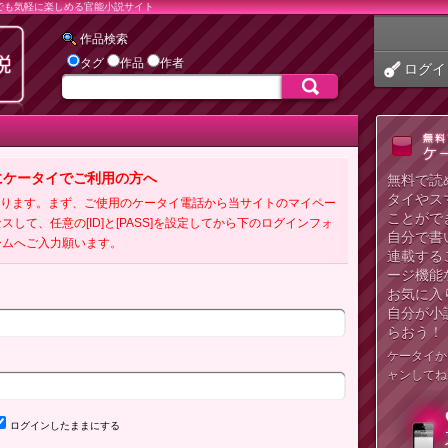
でも気軽に楽しめる官能小説サイト
作品検索
タグ
作品
作者
ログイ
にケータイでご利用の方へ
無料で読
タイやス
必要となります。まず、ご使用のケータイ電話から当サイトのマイペー
ことがで
クセスして、任意の[ID]と[PASS]を設定してから下のログインフォ
自分で書
ームへご入力願います。
連載する
ージ機能
お気に入
自分が小
らおう！
ケータイか
ャンしてね
ログインしたままにする