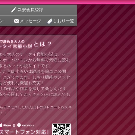
新規会員登録
ン
メッセージ
しおり一覧
める大人のケータイ官能小説は、ケー
マホ・パソコンから無料で気軽に読む
きるネット小説サイトです。
いた官能小説や体験談を簡単に公開、
ことができます。しおり機能やメッセ
など便利な機能も充実！
りの作品や作者を探して楽しんだり、
説を公開してたくさんの人に読んでも
らアクセスしたい人は下のＱＲコードをスキ
！！