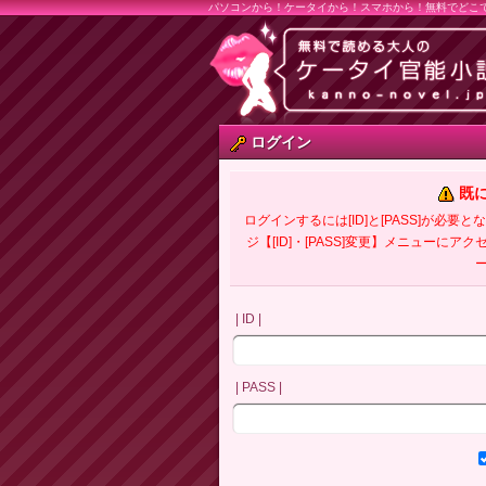
パソコンから！ケータイから！スマホから！無料でどこ
ログイン
既
ログインするには[ID]と[PASS]が
ジ【[ID]・[PASS]変更】メニューにア
| ID |
| PASS |