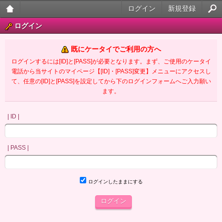
ログイン
新規登録
大人
ログイン
のケ
既にケータイでご利用の方へ
ータ
ログインするには[ID]と[PASS]が必要となります。まず、ご使用のケータイ
電話から当サイトのマイページ【[ID]・[PASS]変更】メニューにアクセスし
イ官
て、任意の[ID]と[PASS]を設定してから下のログインフォームへご入力願い
ます。
能小
説
| ID |
| PASS |
ログインしたままにする