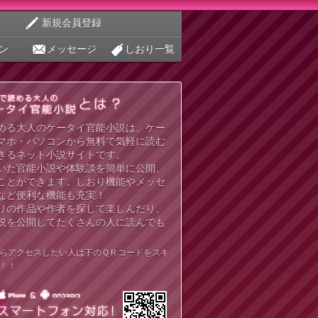
新規会員登録
ン
メッセージ
しおり一覧
める大人のケータイ官能小説は、ケー
マホ・パソコンから無料で気軽に読む
きるネット小説サイトです。
いた官能小説や体験談を簡単に公開、
ことができます。しおり機能やメッセ
など便利な機能も充実！
りの作品や作者を探して楽しんだり、
説を公開してたくさんの人に読んでも
らアクセスしたい人は下のＱＲコードをスキ
！！