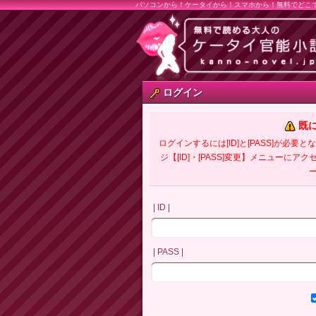
パソコンから！ケータイから！スマホから！無料でどこ
ログイン
既
ログインするには[ID]と[PASS]が
ジ【[ID]・[PASS]変更】メニューにア
| ID |
| PASS |