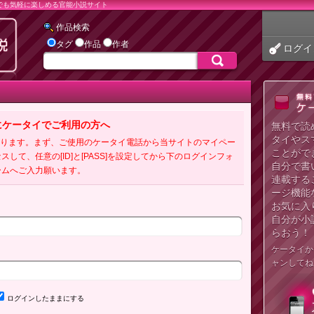
でも気軽に楽しめる官能小説サイト
作品検索
タグ
作品
作者
ログイ
にケータイでご利用の方へ
無料で読
タイやス
必要となります。まず、ご使用のケータイ電話から当サイトのマイペー
ことがで
クセスして、任意の[ID]と[PASS]を設定してから下のログインフォ
自分で書
ームへご入力願います。
連載する
ージ機能
お気に入
自分が小
らおう！
ケータイか
ャンしてね
ログインしたままにする