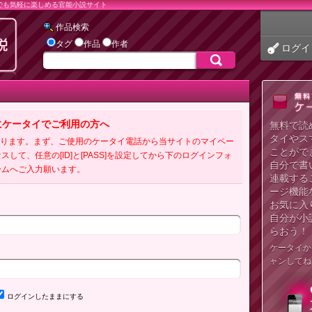
でも気軽に楽しめる官能小説サイト
作品検索
タグ
作品
作者
ログイ
にケータイでご利用の方へ
無料で読
タイやス
必要となります。まず、ご使用のケータイ電話から当サイトのマイペー
ことがで
クセスして、任意の[ID]と[PASS]を設定してから下のログインフォ
自分で書
ームへご入力願います。
連載する
ージ機能
お気に入
自分が小
らおう！
ケータイか
ャンしてね
ログインしたままにする