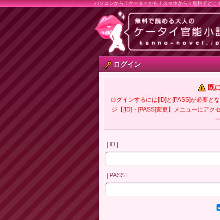
パソコンから！ケータイから！スマホから！無料でどこ
ログイン
既
ログインするには[ID]と[PASS]が
ジ【[ID]・[PASS]変更】メニューにア
| ID |
| PASS |