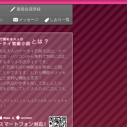
新規会員登録
ン
メッセージ
しおり一覧
める大人のケータイ官能小説は、ケー
マホ・パソコンから無料で気軽に読む
きるネット小説サイトです。
いた官能小説や体験談を簡単に公開、
ことができます。しおり機能やメッセ
など便利な機能も充実！
りの作品や作者を探して楽しんだり、
説を公開してたくさんの人に読んでも
らアクセスしたい人は下のＱＲコードをスキ
！！