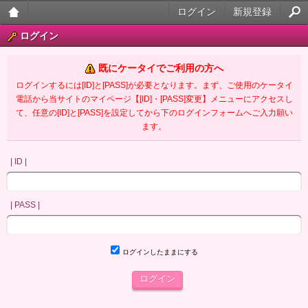
ログイン
新規登録
大人
ログイン
のケ
既にケータイでご利用の方へ
ータ
ログインするには[ID]と[PASS]が必要となります。まず、ご使用のケータイ
電話から当サイトのマイページ【[ID]・[PASS]変更】メニューにアクセスし
イ官
て、任意の[ID]と[PASS]を設定してから下のログインフォームへご入力願い
ます。
能小
説
| ID |
| PASS |
ログインしたままにする