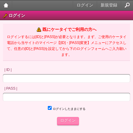
ログイン
新規登録
大人
ログイン
のケ
既にケータイでご利用の方へ
ータ
ログインするには[ID]と[PASS]が必要となります。まず、ご使用のケータイ
電話から当サイトのマイページ【[ID]・[PASS]変更】メニューにアクセスし
イ官
て、任意の[ID]と[PASS]を設定してから下のログインフォームへご入力願い
ます。
能小
説
| ID |
| PASS |
ログインしたままにする