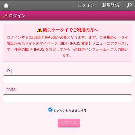
ログイン
新規登録
大人
ログイン
のケ
既にケータイでご利用の方へ
ータ
ログインするには[ID]と[PASS]が必要となります。まず、ご使用のケータイ
電話から当サイトのマイページ【[ID]・[PASS]変更】メニューにアクセスし
イ官
て、任意の[ID]と[PASS]を設定してから下のログインフォームへご入力願い
ます。
能小
説
| ID |
| PASS |
ログインしたままにする