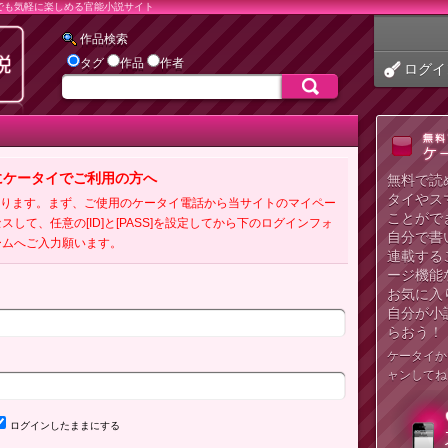
でも気軽に楽しめる官能小説サイト
作品検索
タグ
作品
作者
ログイ
にケータイでご利用の方へ
無料で読
タイやス
必要となります。まず、ご使用のケータイ電話から当サイトのマイペー
ことがで
クセスして、任意の[ID]と[PASS]を設定してから下のログインフォ
自分で書
ームへご入力願います。
連載する
ージ機能
お気に入
自分が小
らおう！
ケータイか
ャンしてね
ログインしたままにする