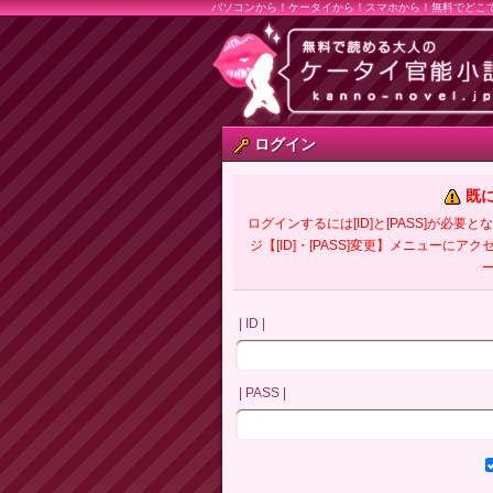
パソコンから！ケータイから！スマホから！無料でどこ
ログイン
既
ログインするには[ID]と[PASS]が
ジ【[ID]・[PASS]変更】メニューにア
| ID |
| PASS |