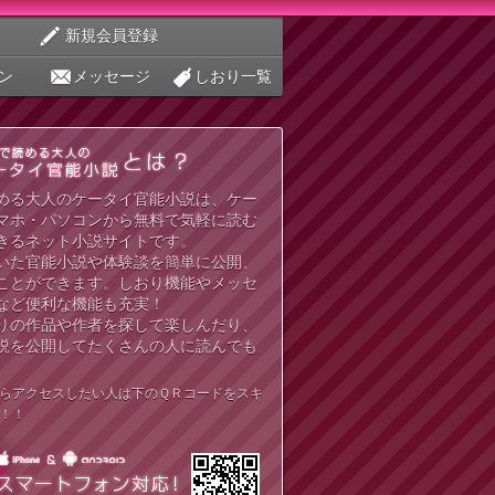
新規会員登録
ン
メッセージ
しおり一覧
める大人のケータイ官能小説は、ケー
マホ・パソコンから無料で気軽に読む
きるネット小説サイトです。
いた官能小説や体験談を簡単に公開、
ことができます。しおり機能やメッセ
など便利な機能も充実！
りの作品や作者を探して楽しんだり、
説を公開してたくさんの人に読んでも
らアクセスしたい人は下のＱＲコードをスキ
！！