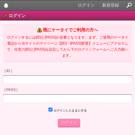
ログイン
新規登録
大人
ログイン
のケ
既にケータイでご利用の方へ
ータ
ログインするには[ID]と[PASS]が必要となります。まず、ご使用のケータイ
電話から当サイトのマイページ【[ID]・[PASS]変更】メニューにアクセスし
イ官
て、任意の[ID]と[PASS]を設定してから下のログインフォームへご入力願い
ます。
能小
説
| ID |
| PASS |
ログインしたままにする