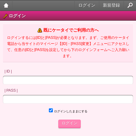
ログイン
新規登録
大人
ログイン
のケ
既にケータイでご利用の方へ
ータ
ログインするには[ID]と[PASS]が必要となります。まず、ご使用のケータイ
電話から当サイトのマイページ【[ID]・[PASS]変更】メニューにアクセスし
イ官
て、任意の[ID]と[PASS]を設定してから下のログインフォームへご入力願い
ます。
能小
説
| ID |
| PASS |
ログインしたままにする