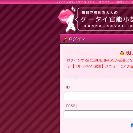
パソコンから！ケータイから！スマホから！無料でどこ
ログイン
既
ログインするには[ID]と[PASS]が
ジ【[ID]・[PASS]変更】メニューにア
| ID |
| PASS |