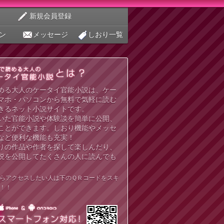
新規会員登録
ン
メッセージ
しおり一覧
める大人のケータイ官能小説は、ケー
マホ・パソコンから無料で気軽に読む
きるネット小説サイトです。
いた官能小説や体験談を簡単に公開、
ことができます。しおり機能やメッセ
など便利な機能も充実！
りの作品や作者を探して楽しんだり、
説を公開してたくさんの人に読んでも
らアクセスしたい人は下のＱＲコードをスキ
！！