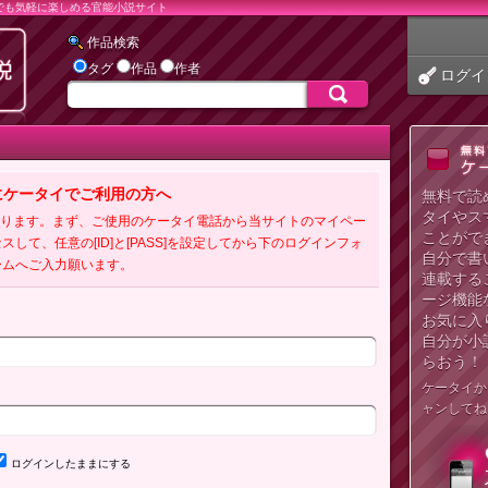
でも気軽に楽しめる官能小説サイト
作品検索
タグ
作品
作者
ログイ
にケータイでご利用の方へ
無料で読
タイやス
必要となります。まず、ご使用のケータイ電話から当サイトのマイペー
ことがで
クセスして、任意の[ID]と[PASS]を設定してから下のログインフォ
自分で書
ームへご入力願います。
連載する
ージ機能
お気に入
自分が小
らおう！
ケータイか
ャンしてね
ログインしたままにする