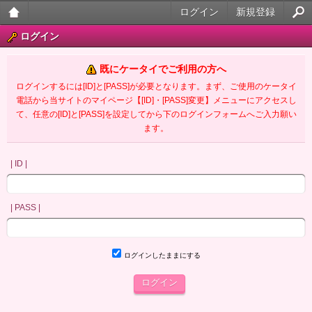
ログイン
新規登録
大人
ログイン
のケ
既にケータイでご利用の方へ
ータ
ログインするには[ID]と[PASS]が必要となります。まず、ご使用のケータイ
電話から当サイトのマイページ【[ID]・[PASS]変更】メニューにアクセスし
イ官
て、任意の[ID]と[PASS]を設定してから下のログインフォームへご入力願い
ます。
能小
説
| ID |
| PASS |
ログインしたままにする