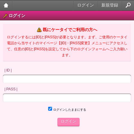
ログイン
新規登録
大人
ログイン
のケ
既にケータイでご利用の方へ
ータ
ログインするには[ID]と[PASS]が必要となります。まず、ご使用のケータイ
電話から当サイトのマイページ【[ID]・[PASS]変更】メニューにアクセスし
イ官
て、任意の[ID]と[PASS]を設定してから下のログインフォームへご入力願い
ます。
能小
説
| ID |
| PASS |
ログインしたままにする