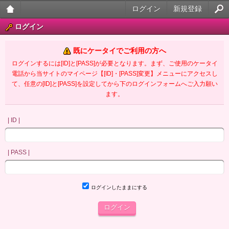
ログイン
新規登録
大人
ログイン
のケ
既にケータイでご利用の方へ
ータ
ログインするには[ID]と[PASS]が必要となります。まず、ご使用のケータイ
電話から当サイトのマイページ【[ID]・[PASS]変更】メニューにアクセスし
イ官
て、任意の[ID]と[PASS]を設定してから下のログインフォームへご入力願い
ます。
能小
説
| ID |
| PASS |
ログインしたままにする