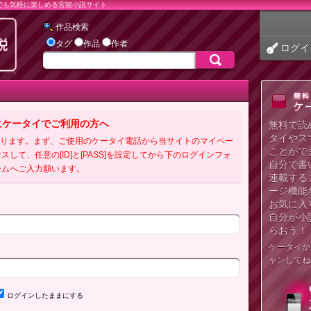
でも気軽に楽しめる官能小説サイト
作品検索
タグ
作品
作者
ログイ
にケータイでご利用の方へ
無料で読
タイやス
必要となります。まず、ご使用のケータイ電話から当サイトのマイペー
ことがで
クセスして、任意の[ID]と[PASS]を設定してから下のログインフォ
自分で書
ームへご入力願います。
連載する
ージ機能
お気に入
自分が小
らおう！
ケータイか
ャンしてね
ログインしたままにする