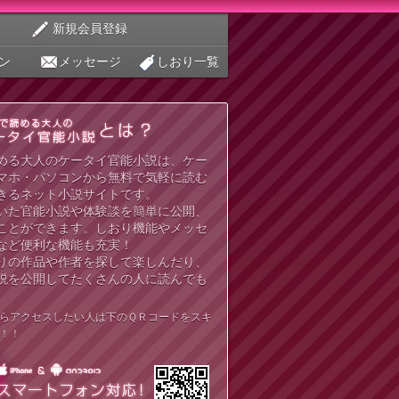
新規会員登録
ン
メッセージ
しおり一覧
める大人のケータイ官能小説は、ケー
マホ・パソコンから無料で気軽に読む
きるネット小説サイトです。
いた官能小説や体験談を簡単に公開、
ことができます。しおり機能やメッセ
など便利な機能も充実！
りの作品や作者を探して楽しんだり、
説を公開してたくさんの人に読んでも
らアクセスしたい人は下のＱＲコードをスキ
！！