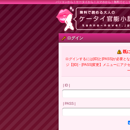
パソコンから！ケータイから！スマホから！無料でどこ
ログイン
既
ログインするには[ID]と[PASS]が
ジ【[ID]・[PASS]変更】メニューにア
| ID |
| PASS |