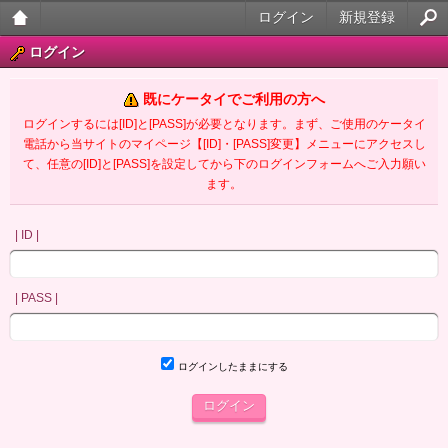
ログイン
新規登録
大人
ログイン
のケ
既にケータイでご利用の方へ
ータ
ログインするには[ID]と[PASS]が必要となります。まず、ご使用のケータイ
電話から当サイトのマイページ【[ID]・[PASS]変更】メニューにアクセスし
イ官
て、任意の[ID]と[PASS]を設定してから下のログインフォームへご入力願い
ます。
能小
説
| ID |
| PASS |
ログインしたままにする