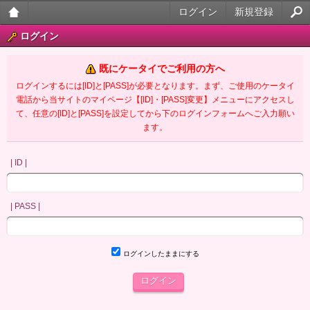
ログイン
新規登録
大人
ログイン
のケ
既にケータイでご利用の方へ
ータ
ログインするには[ID]と[PASS]が必要となります。まず、ご使用のケータイ
電話から当サイトのマイページ【[ID]・[PASS]変更】メニューにアクセスし
イ官
て、任意の[ID]と[PASS]を設定してから下のログインフォームへご入力願い
ます。
能小
説
| ID |
| PASS |
ログインしたままにする