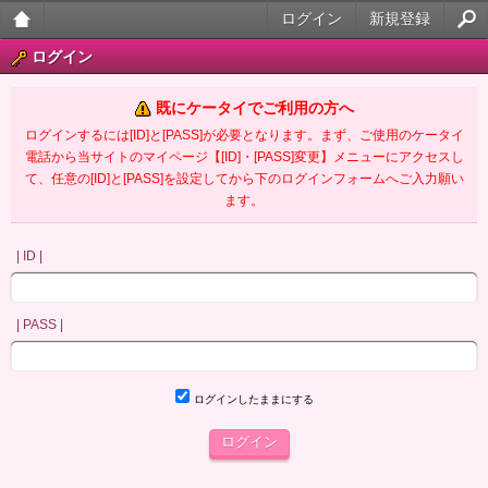
ログイン
新規登録
大人
ログイン
のケ
既にケータイでご利用の方へ
ータ
ログインするには[ID]と[PASS]が必要となります。まず、ご使用のケータイ
電話から当サイトのマイページ【[ID]・[PASS]変更】メニューにアクセスし
イ官
て、任意の[ID]と[PASS]を設定してから下のログインフォームへご入力願い
ます。
能小
説
| ID |
| PASS |
ログインしたままにする