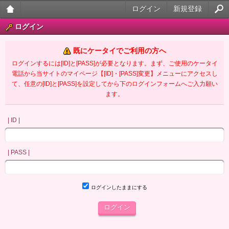
ログイン
新規登録
大人
ログイン
のケ
既にケータイでご利用の方へ
ータ
ログインするには[ID]と[PASS]が必要となります。まず、ご使用のケータイ
電話から当サイトのマイページ【[ID]・[PASS]変更】メニューにアクセスし
イ官
て、任意の[ID]と[PASS]を設定してから下のログインフォームへご入力願い
ます。
能小
説
| ID |
| PASS |
ログインしたままにする