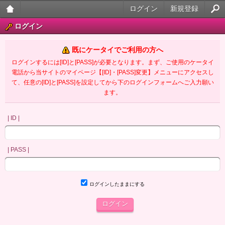
ログイン
新規登録
大人
ログイン
のケ
既にケータイでご利用の方へ
ータ
ログインするには[ID]と[PASS]が必要となります。まず、ご使用のケータイ
電話から当サイトのマイページ【[ID]・[PASS]変更】メニューにアクセスし
イ官
て、任意の[ID]と[PASS]を設定してから下のログインフォームへご入力願い
ます。
能小
説
| ID |
| PASS |
ログインしたままにする