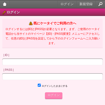
ログイン
新規登録
大人
ログイン
のケ
既にケータイでご利用の方へ
ータ
ログインするには[ID]と[PASS]が必要となります。まず、ご使用のケータイ
電話から当サイトのマイページ【[ID]・[PASS]変更】メニューにアクセスし
イ官
て、任意の[ID]と[PASS]を設定してから下のログインフォームへご入力願い
ます。
能小
説
| ID |
| PASS |
ログインしたままにする