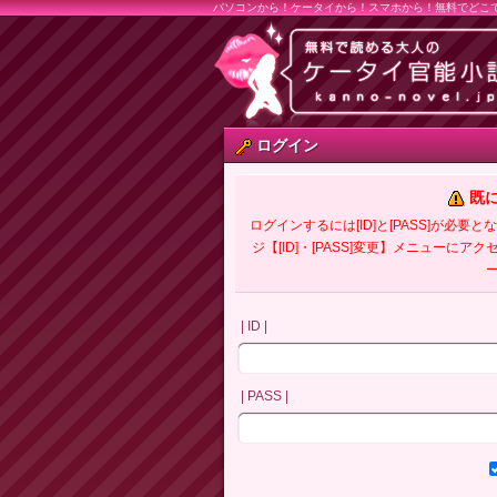
パソコンから！ケータイから！スマホから！無料でどこ
ログイン
既
ログインするには[ID]と[PASS]が
ジ【[ID]・[PASS]変更】メニューにア
| ID |
| PASS |