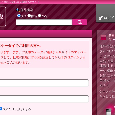
でも気軽に楽しめる官能小説サイト
作品検索
タグ
作品
作者
ログイ
にケータイでご利用の方へ
無料で読
タイやス
必要となります。まず、ご使用のケータイ電話から当サイトのマイペー
ことがで
クセスして、任意の[ID]と[PASS]を設定してから下のログインフォ
自分で書
ームへご入力願います。
連載する
ージ機能
お気に入
自分が小
らおう！
ケータイか
ャンしてね
ログインしたままにする