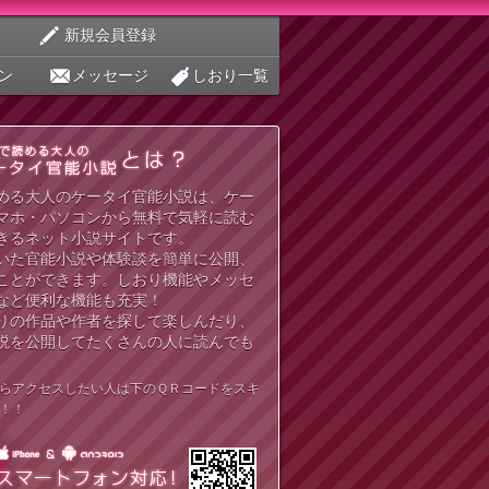
新規会員登録
ン
メッセージ
しおり一覧
める大人のケータイ官能小説は、ケー
マホ・パソコンから無料で気軽に読む
きるネット小説サイトです。
いた官能小説や体験談を簡単に公開、
ことができます。しおり機能やメッセ
など便利な機能も充実！
りの作品や作者を探して楽しんだり、
説を公開してたくさんの人に読んでも
らアクセスしたい人は下のＱＲコードをスキ
！！