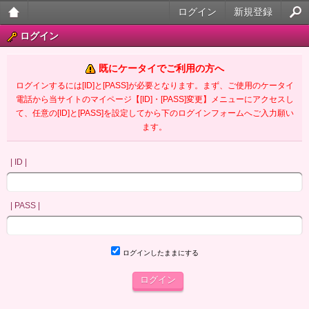
ログイン
新規登録
大人
ログイン
のケ
既にケータイでご利用の方へ
ータ
ログインするには[ID]と[PASS]が必要となります。まず、ご使用のケータイ
電話から当サイトのマイページ【[ID]・[PASS]変更】メニューにアクセスし
イ官
て、任意の[ID]と[PASS]を設定してから下のログインフォームへご入力願い
ます。
能小
説
| ID |
| PASS |
ログインしたままにする